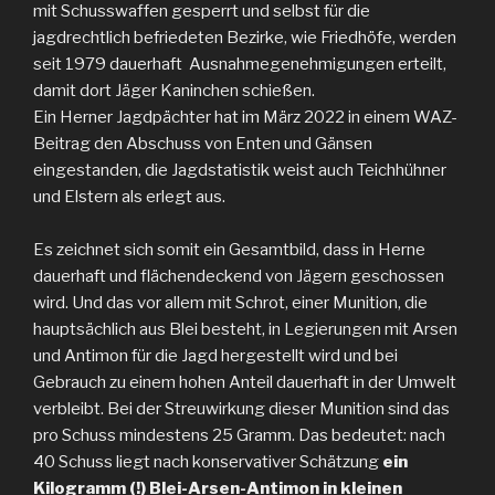
mit Schusswaffen gesperrt und selbst für die
jagdrechtlich befriedeten Bezirke, wie Friedhöfe, werden
seit 1979 dauerhaft Ausnahmegenehmigungen erteilt,
damit dort Jäger Kaninchen schießen.
Ein Herner Jagdpächter hat im März 2022 in einem WAZ-
Beitrag den Abschuss von Enten und Gänsen
eingestanden, die Jagdstatistik weist auch Teichhühner
und Elstern als erlegt aus.
Es zeichnet sich somit ein Gesamtbild, dass in Herne
dauerhaft und flächendeckend von Jägern geschossen
wird. Und das vor allem mit Schrot, einer Munition, die
hauptsächlich aus Blei besteht, in Legierungen mit Arsen
und Antimon für die Jagd hergestellt wird und bei
Gebrauch zu einem hohen Anteil dauerhaft in der Umwelt
verbleibt. Bei der Streuwirkung dieser Munition sind das
pro Schuss mindestens 25 Gramm. Das bedeutet: nach
40 Schuss liegt nach konservativer Schätzung
ein
Kilogramm (!) Blei-Arsen-Antimon in kleinen