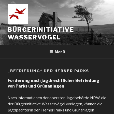
Zum
Inhalt
springen
BÜRGERINITIATIVE
WASSERVÖGEL
Menü
„BEFRIEDUNG“ DER HERNER PARKS
Forderung nach jagdrechtlicher Befriedung
von Parks und Grünanlagen
Nach Informationen der obersten Jagdbehörde NRW, die
der Bürgerinitiative Wasservögel vorliegen, können die
Jagdpächter in den Herner Parks und Grünanlagen